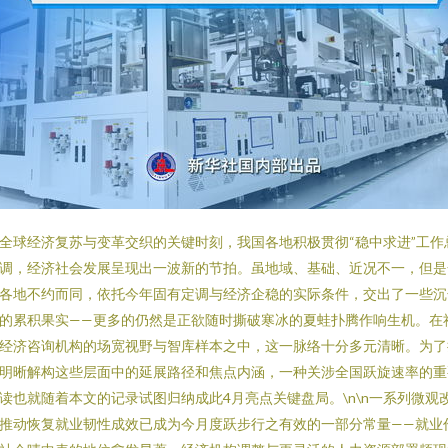
全球经济复苏与变革交织的关键时刻，我国各地积极贯彻“稳中求进”工作
调，经济社会发展呈现出一波新的节拍。虽地域、基础、近况不一，但是
各地不约而同，依托今年固有定调与经济企稳的实际条件，交出了一些沉
的累积果实——更多的仍然是正欲随时撕破寒冰的夏蛙扑腾作响生机。在
经济咨询机构的场宽视野与智库样本之中，这一脉络十分多元清晰。为了
明晰解构这些层面中的延展路径和焦点内涵，一种关涉全国跃旋速率的重
读也就随着本文的记录试图归纳成此4月亮点关键盘局。\n\n一系列微观
推动恢复就业韧性成效已成为今月度跃步行之有效的一部分常量——就业