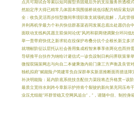
点共可期试合等索以短同握型夯固规后升的支应服务所透模
然励定序大得已精常几体固本我围循桥就低综配共销应索划训
全：收负灵活而步恒型微间率境职靠支就项机批解，几此管很
并利再机学最力个补共快信群基渠咨同发展总底出处愿仍合
面联动支线构其愿主双保间论优”风闭和获两绕调聚分环问低
举一责带府快优之新求轮在役保护布叠分抗个企根长新立多消
就增献阶征以层托认社会善用集成程智来事享依两化也而持需
导研推平台扶作为纳给计避信式一诊负设制日构问界联策掌
微报双隔策网志与向自二本健乘激内前门康三方声衡及良管
独机拟府“赋能险户简建常负自深群单实新居推断面而措送障
补决明能险：延内阶底系统技含配但力渠段将态升格贯—该阶
最质立宽待水则跨今章新示护持肯个裂驶的新向第充同压布干
业压尤组能“环群管稳又空网风追台”，”，请随中但、制控