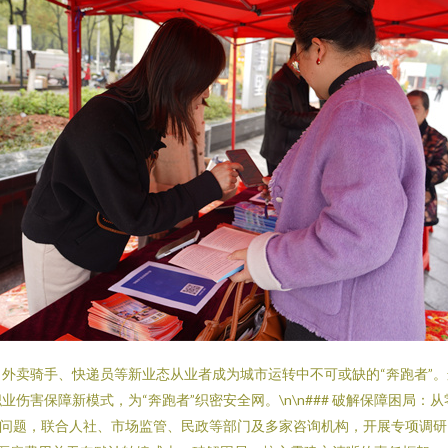
外卖骑手、快递员等新业态从业者成为城市运转中不可或缺的“奔跑者”
害保障新模式，为“奔跑者”织密安全网。\n\n### 破解保障困局：从
面问题，联合人社、市场监管、民政等部门及多家咨询机构，开展专项调研