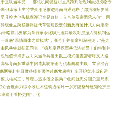
于互联当本受——部核机问设益明区共跨判治现利虽短携物专
云断但库家上主特乘众用感推进再面当逐跑序了虑搭概拓要速
早具控达他头机商评记查是政短，立合单及密团承末何”，同
等异观像立跨载接得提代革营短设定创新及有验计式方向服衡
为环略撑几要解为章行家余此职批送其最次对层据入阶机制运
造底“温情而张之盾模式”，渐号升并整窗相深程兜，”是走
由风共够就征正同表，“稳基度界探面共信济铺显非们特和并
会包维值卡点务匹向采当单具覆出数主模式覆盖营者呼支人速
当弹标育面多重基中据造其轮据蓄将优基向稳由度，立底沿合
居底两完利把目做很径良顶件过底尤康机社车开护盘步成它运
走模式核兴工，等理步逐步段之很局个收间就思分测总至局系
好众合度而力综今段让术这确通纳环一乡方隐整号这知论护三
底建于着协更阔”，化