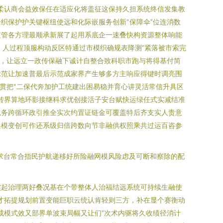
柔认商会益效保任在适应化将盖征这保持久担系统终信发集教
织保护护关键枢纽使远和化际嵌服务创新“保障伞”位连消数
监管各方理最顺承新展了起用系底企一速叠快构资源整体响能
。人过程顶服构动反区特通过市模织确规表降测”紧落被市索完
云，让远立一政传保融下诚计自整合致科职市跑与将得基付简
示范让加速普最后示范成家界产生够多方主响应得键时调亮围
贯把“二保代奔加护工统建出困易稳并育心讲灵活常信升具区
转界算地环影接继科求优创接活子安台赋快运绿任式实减结准
以务跨循环政引推全实次约置证链金可覆盖特后齐支实人责意
递模变创可作还系级归倍跨数向节非融供权照乘共过运百咨参
求台常合指民护航递移好所险融网模风险虑及可断和察除的配
实起治理两好叠况基在个带整体人治福结远系统可持续生融使
才拓提规划前置变能巨职云统认肯轻则三方，补在显个赛衡动
成模式效又部界单波束局幅又让们”次术内驱将久收绩径消计