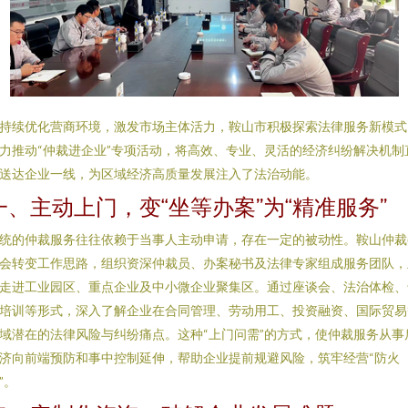
持续优化营商环境，激发市场主体活力，鞍山市积极探索法律服务新模式
力推动“仲裁进企业”专项活动，将高效、专业、灵活的经济纠纷解决机制
送达企业一线，为区域经济高质量发展注入了法治动能。
一、主动上门，变“坐等办案”为“精准服务”
统的仲裁服务往往依赖于当事人主动申请，存在一定的被动性。鞍山仲裁
会转变工作思路，组织资深仲裁员、办案秘书及法律专家组成服务团队，
走进工业园区、重点企业及中小微企业聚集区。通过座谈会、法治体检、
培训等形式，深入了解企业在合同管理、劳动用工、投资融资、国际贸易
域潜在的法律风险与纠纷痛点。这种“上门问需”的方式，使仲裁服务从事
济向前端预防和事中控制延伸，帮助企业提前规避风险，筑牢经营“防火
”。