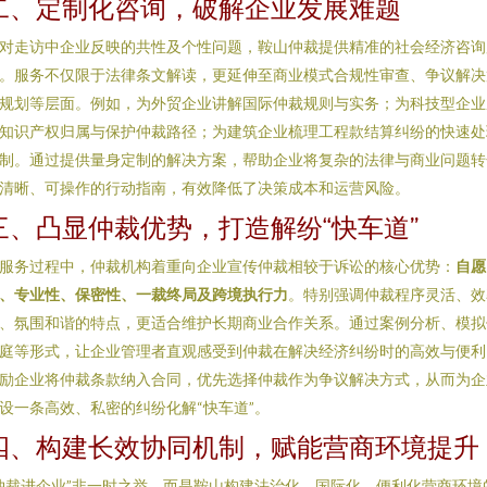
二、定制化咨询，破解企业发展难题
对走访中企业反映的共性及个性问题，鞍山仲裁提供精准的社会经济咨询
。服务不仅限于法律条文解读，更延伸至商业模式合规性审查、争议解决
规划等层面。例如，为外贸企业讲解国际仲裁规则与实务；为科技型企业
知识产权归属与保护仲裁路径；为建筑企业梳理工程款结算纠纷的快速处
制。通过提供量身定制的解决方案，帮助企业将复杂的法律与商业问题转
清晰、可操作的行动指南，有效降低了决策成本和运营风险。
三、凸显仲裁优势，打造解纷“快车道”
服务过程中，仲裁机构着重向企业宣传仲裁相较于诉讼的核心优势：
自愿
、专业性、保密性、一裁终局及跨境执行力
。特别强调仲裁程序灵活、效
、氛围和谐的特点，更适合维护长期商业合作关系。通过案例分析、模拟
庭等形式，让企业管理者直观感受到仲裁在解决经济纠纷时的高效与便利
励企业将仲裁条款纳入合同，优先选择仲裁作为争议解决方式，从而为企
设一条高效、私密的纠纷化解“快车道”。
四、构建长效协同机制，赋能营商环境提升
仲裁进企业”非一时之举，而是鞍山构建法治化、国际化、便利化营商环境