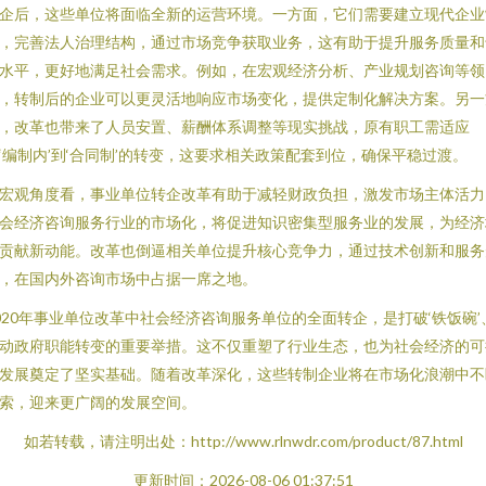
企后，这些单位将面临全新的运营环境。一方面，它们需要建立现代企业
，完善法人治理结构，通过市场竞争获取业务，这有助于提升服务质量和
水平，更好地满足社会需求。例如，在宏观经济分析、产业规划咨询等领
，转制后的企业可以更灵活地响应市场变化，提供定制化解决方案。另一
，改革也带来了人员安置、薪酬体系调整等现实挑战，原有职工需适应
‘编制内’到‘合同制’的转变，这要求相关政策配套到位，确保平稳过渡。
宏观角度看，事业单位转企改革有助于减轻财政负担，激发市场主体活力
会经济咨询服务行业的市场化，将促进知识密集型服务业的发展，为经济
贡献新动能。改革也倒逼相关单位提升核心竞争力，通过技术创新和服务
，在国内外咨询市场中占据一席之地。
020年事业单位改革中社会经济咨询服务单位的全面转企，是打破‘铁饭碗’
动政府职能转变的重要举措。这不仅重塑了行业生态，也为社会经济的可
发展奠定了坚实基础。随着改革深化，这些转制企业将在市场化浪潮中不
索，迎来更广阔的发展空间。
如若转载，请注明出处：http://www.rlnwdr.com/product/87.html
更新时间：2026-08-06 01:37:51