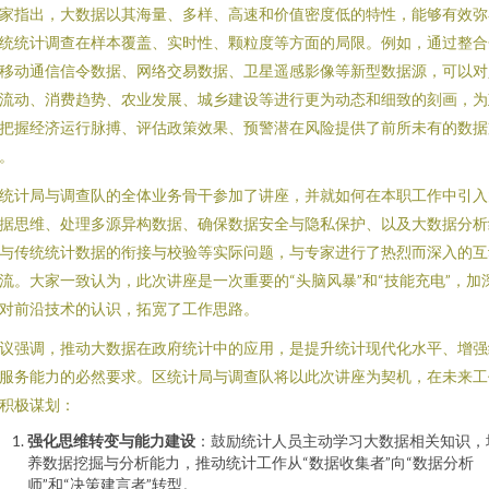
家指出，大数据以其海量、多样、高速和价值密度低的特性，能够有效弥
统统计调查在样本覆盖、实时性、颗粒度等方面的局限。例如，通过整合
移动通信信令数据、网络交易数据、卫星遥感影像等新型数据源，可以对
流动、消费趋势、农业发展、城乡建设等进行更为动态和细致的刻画，为
把握经济运行脉搏、评估政策效果、预警潜在风险提供了前所未有的数据
。
统计局与调查队的全体业务骨干参加了讲座，并就如何在本职工作中引入
据思维、处理多源异构数据、确保数据安全与隐私保护、以及大数据分析
与传统统计数据的衔接与校验等实际问题，与专家进行了热烈而深入的互
流。大家一致认为，此次讲座是一次重要的“头脑风暴”和“技能充电”，加
对前沿技术的认识，拓宽了工作思路。
议强调，推动大数据在政府统计中的应用，是提升统计现代化水平、增强
服务能力的必然要求。区统计局与调查队将以此次讲座为契机，在未来工
积极谋划：
强化思维转变与能力建设
：鼓励统计人员主动学习大数据相关知识，
养数据挖掘与分析能力，推动统计工作从“数据收集者”向“数据分析
师”和“决策建言者”转型。