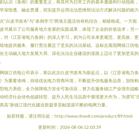
刻认识《条例》的重要意义，将其作为日常工作的基本遵循和行动指南，
学深悟透、融会贯通，切实提升运用法治思维和法治方式解决问题的能力
次“白皮书发布”与“条例学习”两项主题活动有机结合，相辅相成。一方面
皮书展示了公司服务地方发展的实践成果，体现了企业的价值追求；另一
，对《江苏省电力条例》的深入学习，则为公司未来更规范、更高效、更
续地提供服务、履行责任奠定了坚实的法治基础。这标志着国网镇江供电
在主动融入地方发展大局、深化法治企业建设的道路上迈出了更加坚实的
。
网镇江供电公司表示，将以此次白皮书发布为新起点，以《江苏省电力条
》为重要准绳，持续优化电力营商环境，不断提升供电服务品质，加快构
型电力系统，全力保障电力安全可靠供应，努力在服务镇江产业强市战略
动经济社会绿色低碳转型、提升人民生活品质中展现更大作为，为谱写“
美高”新镇江现代化建设新篇章贡献源源不断的电网力量。
如若转载，请注明出处：http://www.rlnwdr.com/product/89.html
更新时间：2026-08-06 12:03:39