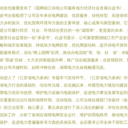
动首先隆重发布了《国网镇江供电公司服务地方经济社会发展白皮书》。
皮书全面梳理了公司近年来在电网建设、优质服务、绿色转型、应急保供
力乡村振兴、优化营商环境等方面的主要举措、核心成果与典型案例。它
是公司履行经济、社会、环境综合责任的一份“成绩单”，更是面向未来、
接受社会监督的一份“承诺书”。白皮书显示，公司紧密围绕镇江市产业发
略和城市发展规划，持续加大电网投资，优化网架结构，提升供电可靠性
新服务模式，深化“网上国网”应用，推动办电流程“简、快、好、省”；积
务“双碳”目标，大力支持新能源并网，推广综合能源服务；在疫情防控、
抗台等关键时刻，始终冲锋在前，保障电力生命线畅通无阻。
动进入了《江苏省电力条例》专题学习宣传环节。《江苏省电力条例》作
省电力行业的基础性、综合性法规，自实施以来，对规范电力规划与建设
障电力供应与使用、维护电力设施与电能保护、促进电力事业发展等起到
关重要的法治引领和保障作用。活动现场，公司法律合规部门专家对《条
》的立法背景、核心要义、重点条款进行了深入浅出的解读，并结合供电
实际工作，分析了条例在保障电网安全运行、维护供用电秩序、推动电力
保护、促进电力普遍服务等方面的具体应用。会议要求公司全体干部职工