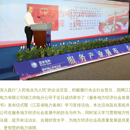
深入践行“人民电业为人民”的企业宗旨，积极履行央企社会责任，国网江
电力有限公司镇江供电分公司于近日成功举办了《服务地方经济社会发展
书》发布仪式暨《江苏省电力条例》学习宣传活动。本次活动旨在系统并
公司在服务地方经济社会发展中的担当与作为，同时深入学习贯彻地方性
法规，提升依法治企、合规经营水平，为地方经济社会高质量发展提供更
、更智慧的电力保障。